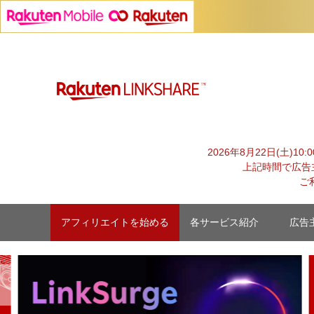
Skip
to
content
2026年8月22日(土)1
上記時間で広告
ご
アフィリエイトを始める
各サービス紹介
広告