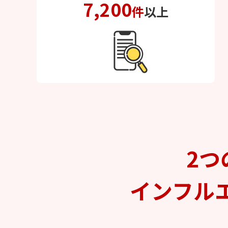
7,200
件
以上
2つ
インフル