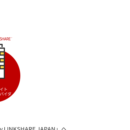
INKSHARE JAPAN
」へ